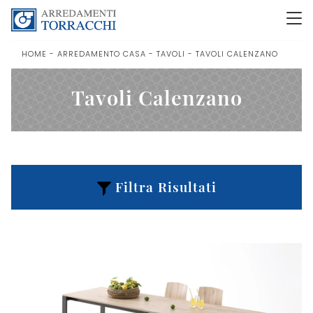
HOME
-
ARREDAMENTO CASA
-
TAVOLI
-
TAVOLI CALENZANO
Tavoli Calenzano
Filtra Risultati