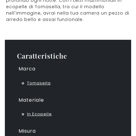
profondo ogni notte. Con i Letti matrimoniali in
ecopelle di Tomasella, tra cui il modello
nell'immagine, avrai nella tua camera un pezzo di
arredo bello e assai funzionale.
Caratteristiche
Marca
Tomasella
Materiale
In Ecopelle
Misura