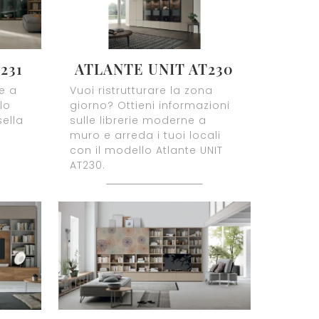
231
ATLANTE UNIT AT230
ie a
Vuoi ristrutturare la zona
lo
giorno? Ottieni informazioni
sella
sulle librerie moderne a
muro e arreda i tuoi locali
con il modello Atlante UNIT
AT230.