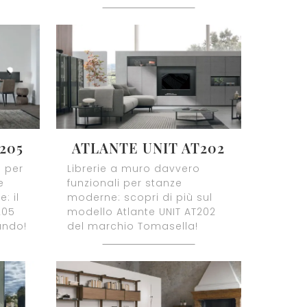
205
ATLANTE UNIT AT202
o per
Librerie a muro davvero
e
funzionali per stanze
: il
moderne: scopri di più sul
205
modello Atlante UNIT AT202
ando!
del marchio Tomasella!