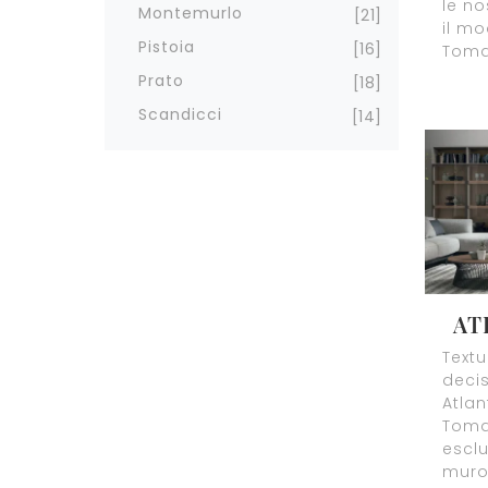
le no
Montemurlo
21
il mo
Pistoia
16
Tomas
Prato
18
Scandicci
14
AT
Textu
decis
Atlan
Tomas
esclu
muro