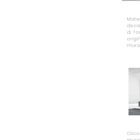
Mater
decis
di To
origi
muro
Clicc
muro