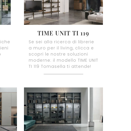
TIME UNIT TI 119
tiche
Se sei alla ricerca di librerie
ieni
a muro per il living, clicca e
o
scopri le nostre soluzioni
moderne: il modello TIME UNIT
TI 119 Tomasella ti attende!