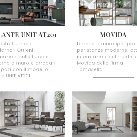
LANTE UNIT AT201
MOVIDA
ristrutturare il
Librerie a muro iper pra
orno? Ottieni
per stanze moderne: ott
mazioni sulle librerie
informazioni sul modell
rne a muro e arreda i
Movida della firma
spazi con il modello
Tomasella!
te UNIT AT201.