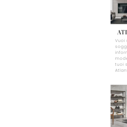
AT
Vuoi 
soggi
infor
mode
tuoi 
Atlan