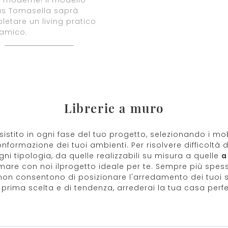
us Tomasella saprà
etare un living pratico
namico.
Librerie a muro
sistito in ogni fase del tuo progetto, selezionando i m
conformazione dei tuoi ambienti. Per risolvere difficoltà 
gni tipologia, da quelle realizzabili su misura a quelle
a
timare con noi ilprogetto ideale per te. Sempre più spess
li non consentono di posizionare l'arredamento dei tuoi
i prima scelta e di tendenza, arrederai la tua casa per