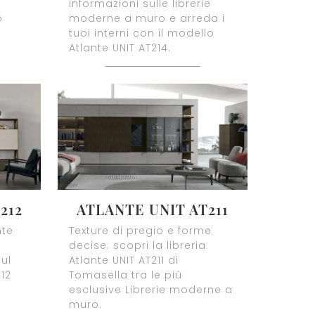
informazioni sulle librerie
o
moderne a muro e arreda i
tuoi interni con il modello
Atlante UNIT AT214.
212
ATLANTE UNIT AT211
nte
Texture di pregio e forme
decise: scopri la libreria
ul
Atlante UNIT AT211 di
12
Tomasella tra le più
esclusive Librerie moderne a
muro.