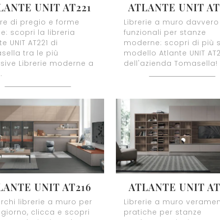
LANTE UNIT AT221
ATLANTE UNIT AT
ure di pregio e forme
Librerie a muro davvero
e: scopri la libreria
funzionali per stanze
te UNIT AT221 di
moderne: scopri di più s
ella tra le più
modello Atlante UNIT AT
sive Librerie moderne a
dell'azienda Tomasella!
.
LANTE UNIT AT216
ATLANTE UNIT AT
rchi librerie a muro per
Librerie a muro verame
ggiorno, clicca e scopri
pratiche per stanze