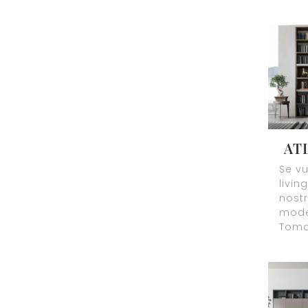
AT
Se vu
livin
nostr
model
Tomas