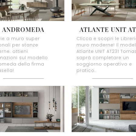
ANDROMEDA
ATLANTE UNIT AT
rie a muro super
Clicca e scopri le Librer
onali per stanze
muro moderne! Il model
ne: ottieni
Atlante UNIT AT231 Toma
mazioni sul modello
saprà completare un
omeda della firma
soggiorno operativo e
sella!
pratico.