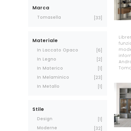
Marca
Tomasella
33
Libre
Materiale
funzi
moder
In Laccato Opaco
6
infor
In Legno
2
Andr
Toma
In Materico
1
In Melaminico
23
In Metallo
1
Stile
Design
1
Moderne
32