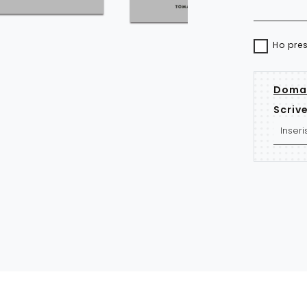
Ho pre
Doman
Scrive