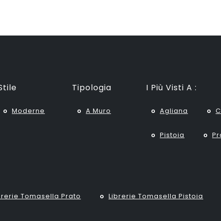
Stile
Tipologia
I Più Visti A :
Moderne
A Muro
Agliana
C
Pistoia
Pr
brerie Tomasella Prato
Librerie Tomasella Pistoia