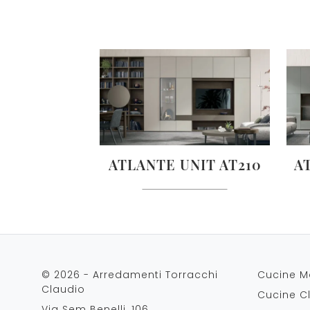
ATLANTE UNIT AT210
A
© 2026 - Arredamenti Torracchi
Cucine M
Claudio
Cucine C
Via Sem Benelli, 106