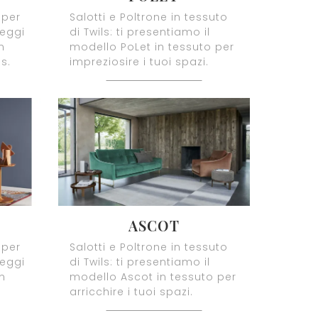
 per
Salotti e Poltrone in tessuto
leggi
di Twils: ti presentiamo il
n
modello PoLet in tessuto per
s.
impreziosire i tuoi spazi.
ASCOT
 per
Salotti e Poltrone in tessuto
leggi
di Twils: ti presentiamo il
in
modello Ascot in tessuto per
arricchire i tuoi spazi.