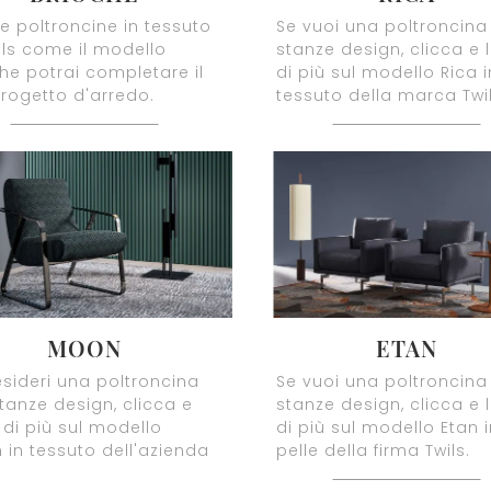
e poltroncine in tessuto
Se vuoi una poltroncina
ils come il modello
stanze design, clicca e 
he potrai completare il
di più sul modello Rica i
rogetto d'arredo.
tessuto della marca Twil
MOON
ETAN
sideri una poltroncina
Se vuoi una poltroncina
tanze design, clicca e
stanze design, clicca e 
 di più sul modello
di più sul modello Etan 
in tessuto dell'azienda
pelle della firma Twils.