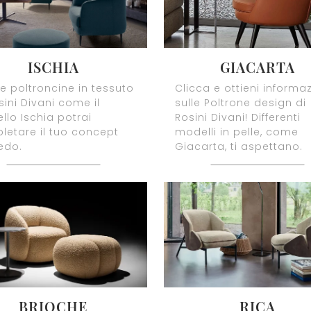
ISCHIA
GIACARTA
e poltroncine in tessuto
Clicca e ottieni informaz
sini Divani come il
sulle Poltrone design di
lo Ischia potrai
Rosini Divani! Differenti
letare il tuo concept
modelli in pelle, come
edo.
Giacarta, ti aspettano.
BRIOCHE
RICA