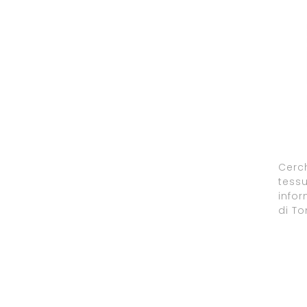
Cerch
tessu
infor
di To