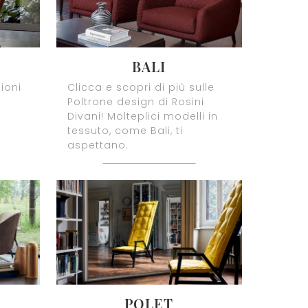
BALI
ioni
Clicca e scopri di più sulle
Poltrone design di Rosini
Divani! Molteplici modelli in
tessuto, come Bali, ti
aspettano.
POLET