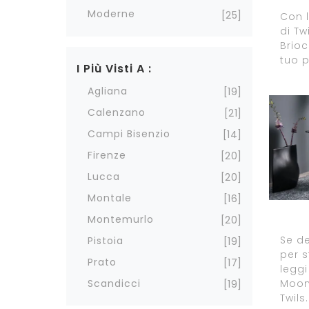
Moderne
25
Con l
di Tw
Brioc
tuo p
I Più Visti A :
Agliana
19
Calenzano
21
Campi Bisenzio
14
Firenze
20
Lucca
20
Montale
16
Montemurlo
20
Se de
Pistoia
19
per s
Prato
17
leggi
Scandicci
Moon 
19
Twils.