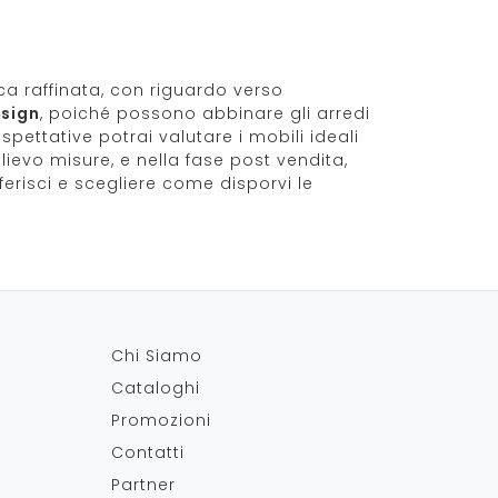
ica raffinata, con riguardo verso
esign
, poiché possono abbinare gli arredi
pettative potrai valutare i mobili ideali
ievo misure, e nella fase post vendita,
erisci e scegliere come disporvi le
Chi Siamo
Cataloghi
Promozioni
Contatti
Partner