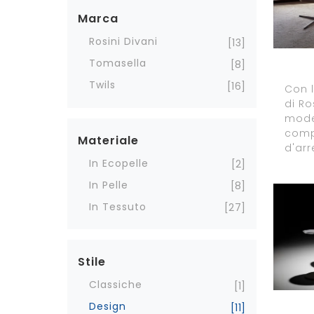
Marca
Rosini Divani
13
Tomasella
8
Twils
16
Con l
di Ro
model
comp
Materiale
d'arr
In Ecopelle
2
In Pelle
8
In Tessuto
27
Stile
Classiche
1
Design
11