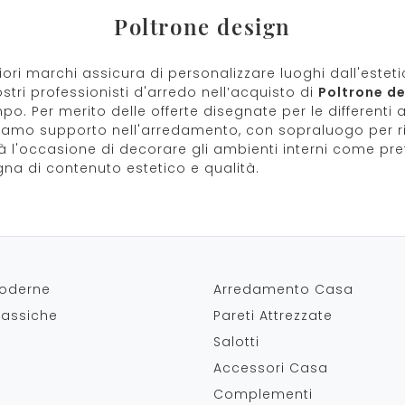
Poltrone design
iori marchi assicura di personalizzare luoghi dall'estet
ri professionisti d'arredo nell’acquisto di
Poltrone d
 Per merito delle offerte disegnate per le differenti as
friamo supporto nell'arredamento, con sopraluogo per ril
à l'occasione di decorare gli ambienti interni come pref
segna di contenuto estetico e qualità.
oderne
Arredamento Casa
lassiche
Pareti Attrezzate
Salotti
Accessori Casa
Complementi