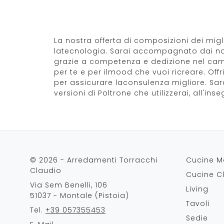
La nostra offerta di composizioni dei migl
latecnologia. Sarai accompagnato dai nost
grazie a competenza e dedizione nel campo.
per te e per ilmood che vuoi ricreare. Of
per assicurare laconsulenza migliore. Sar
versioni di Poltrone che utilizzerai, all'in
© 2026 - Arredamenti Torracchi
Cucine M
Claudio
Cucine C
Via Sem Benelli, 106
Living
51037 - Montale (Pistoia)
Tavoli
Tel.
+39 057355453
Sedie