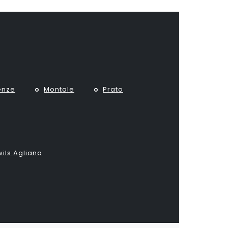
enze
Montale
Prato
wils Agliana