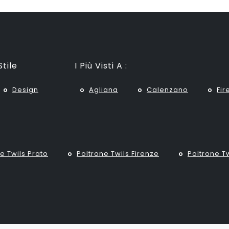
Stile
I Più Visti A :
Design
Agliana
Calenzano
Fir
e Twils Prato
Poltrone Twils Firenze
Poltrone T