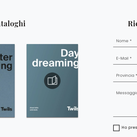
ataloghi
Ri
Ho pre