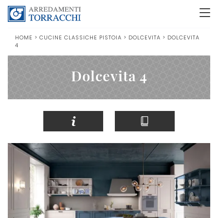
HOME
>
CUCINE CLASSICHE PISTOIA
>
DOLCEVITA
>
DOLCEVITA
4
Dolcevita 4