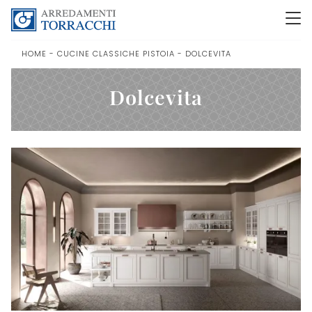
HOME
-
CUCINE CLASSICHE PISTOIA
-
DOLCEVITA
Dolcevita