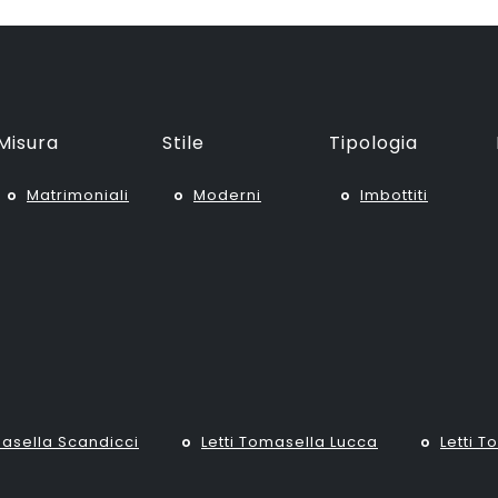
Misura
Stile
Tipologia
Matrimoniali
Moderni
Imbottiti
masella Scandicci
Letti Tomasella Lucca
Letti 