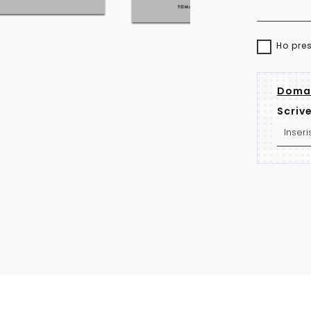
Ho pre
Doman
Scrive