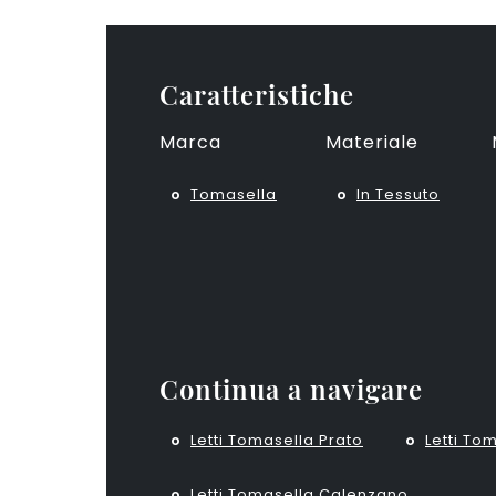
Caratteristiche
Marca
Materiale
Tomasella
In Tessuto
Continua a navigare
Letti Tomasella Prato
Letti To
Letti Tomasella Calenzano