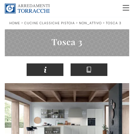
HOME
>
CUCINE CLASSICHE PISTOIA
>
NON_ATTIVO
>
TOSCA 3
Tosca 3