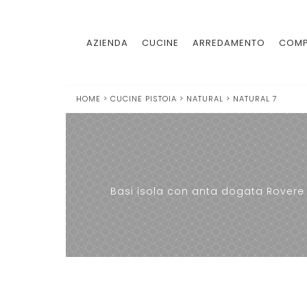
AZIENDA
CUCINE
ARREDAMENTO
COMP
HOME
>
CUCINE PISTOIA
>
NATURAL
>
NATURAL 7
Basi isola con anta dogata Rovere D