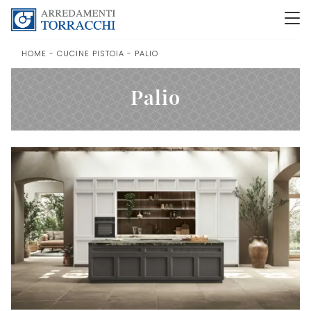
HOME
-
CUCINE PISTOIA
-
PALIO
Palio