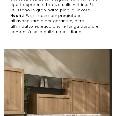
riga trasparente bronzo sulle vetrine. Si
utilizzano in gran parte piani di lavoro
Neolith®
, un materiale pregiato e
all’avanguardia per garantire, oltre
all’impatto estetico anche lunga durata e
comodità nella pulizia quotidiana.