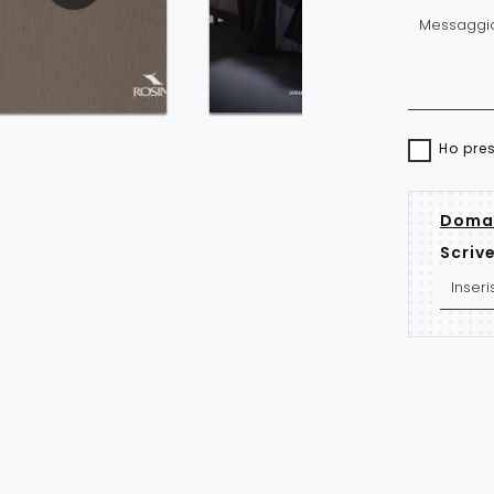
Ho pre
Doman
Scrive