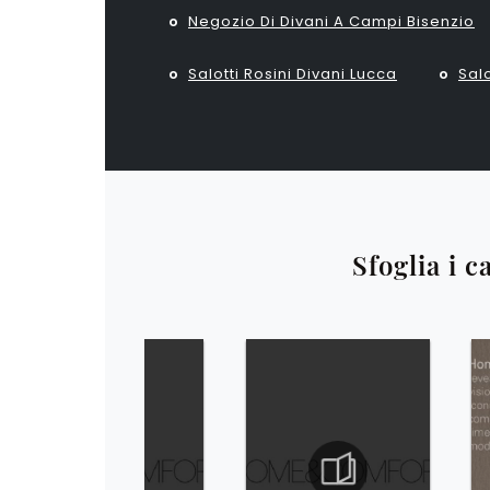
Negozio Di Divani A Campi Bisenzio
Salotti Rosini Divani Lucca
Salo
Sfoglia i c