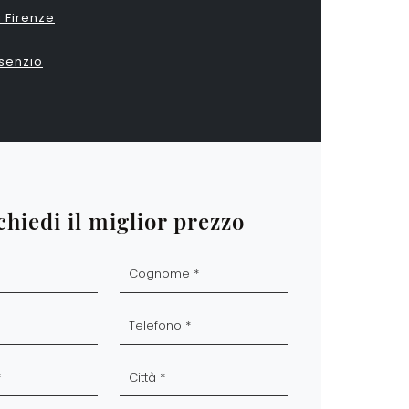
i Firenze
isenzio
chiedi il miglior prezzo