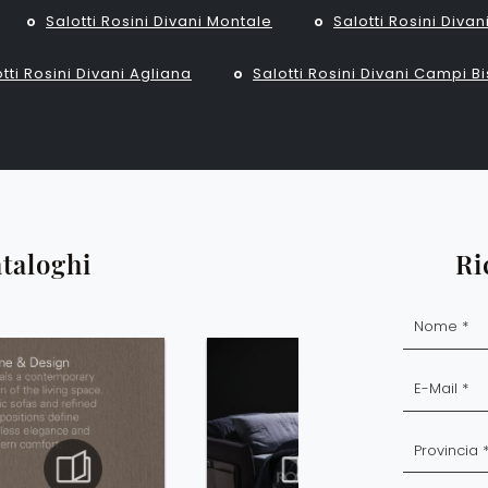
Salotti Rosini Divani Montale
Salotti Rosini Divan
tti Rosini Divani Agliana
Salotti Rosini Divani Campi B
ataloghi
Ri