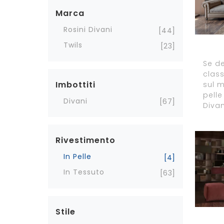
Marca
Rosini Divani
44
Twils
23
Se de
class
Imbottiti
sul 
pelle
Divani
67
Divan
Rivestimento
In Pelle
4
In Tessuto
63
Stile