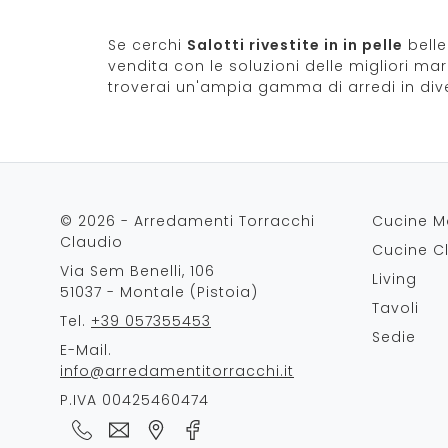
Se cerchi
Salotti rivestite in in pelle
belle
vendita con le soluzioni delle migliori ma
troverai un'ampia gamma di arredi in diver
© 2026 - Arredamenti Torracchi
Cucine M
Claudio
Cucine C
Via Sem Benelli, 106
Living
51037 - Montale (Pistoia)
Tavoli
Tel.
+39 057355453
Sedie
E-Mail.
info@arredamentitorracchi.it
P.IVA 00425460474