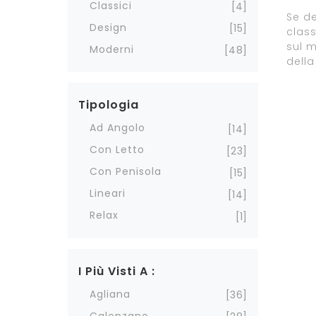
Classici
4
Se de
Design
15
class
sul m
Moderni
48
della
Tipologia
Ad Angolo
14
Con Letto
23
Con Penisola
15
Lineari
14
Relax
1
I Più Visti A :
Agliana
36
Calenzano