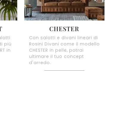
T
CHESTER
lotti
Con salotti e divani lineari di
i più
Rosini Divani come il modello
RT in
CHESTER in pelle, potrai
ultimare il tuo concept
d'arredo.