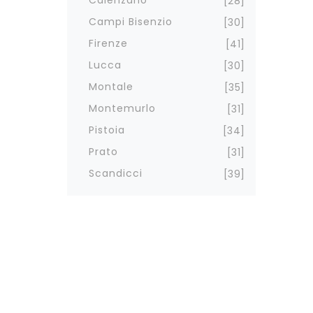
28
Campi Bisenzio
30
Firenze
41
Lucca
30
Montale
35
Montemurlo
31
Pistoia
34
Prato
31
Scandicci
39