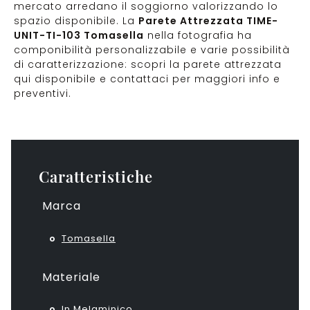
mercato arredano il soggiorno valorizzando lo
spazio disponibile. La
Parete Attrezzata TIME-
UNIT-TI-103 Tomasella
nella fotografia ha
componibilità personalizzabile e varie possibilità
di caratterizzazione: scopri la parete attrezzata
qui disponibile e contattaci per maggiori info e
preventivi.
Caratteristiche
Marca
Tomasella
Materiale
In Melaminico