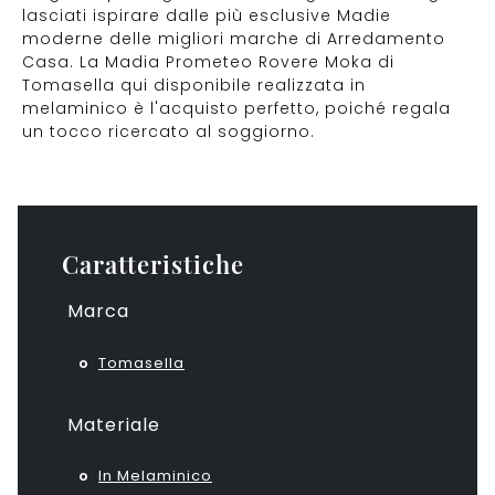
lasciati ispirare dalle più esclusive Madie
moderne delle migliori marche di Arredamento
Casa. La Madia Prometeo Rovere Moka di
Tomasella qui disponibile realizzata in
melaminico è l'acquisto perfetto, poiché regala
un tocco ricercato al soggiorno.
Caratteristiche
Marca
Tomasella
Materiale
In Melaminico