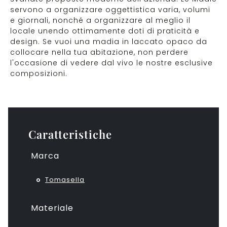
servono a organizzare oggettistica varia, volumi
e giornali, nonché a organizzare al meglio il
locale unendo ottimamente doti di praticità e
design. Se vuoi una madia in laccato opaco da
collocare nella tua abitazione, non perdere
l'occasione di vedere dal vivo le nostre esclusive
composizioni.
Caratteristiche
Marca
Tomasella
Materiale