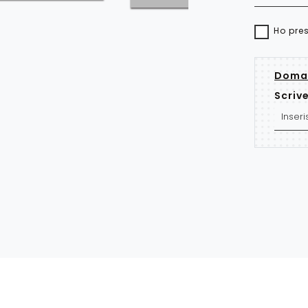
Ho pre
Doman
Scrive