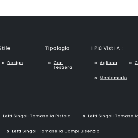
Stile
Tipologia
I Più Visti A :
Design
Con
Agliana
C
Testiera
Montemurlo
Letti Singoli Tomasella Pistoia
Letti Singoli Tomasell
Letti Singoli Tomasella Campi Bisenzio