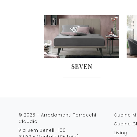
SEVEN
© 2026 - Arredamenti Torracchi
Cucine M
Claudio
Cucine C
Via Sem Benelli, 106
Living
51037 - Montale (Pistoia)