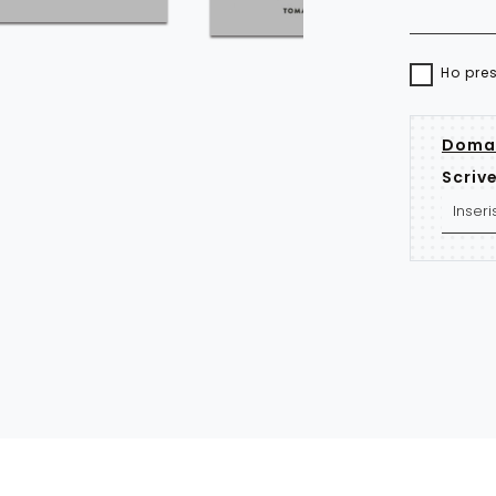
Ho pre
Doman
Scrive