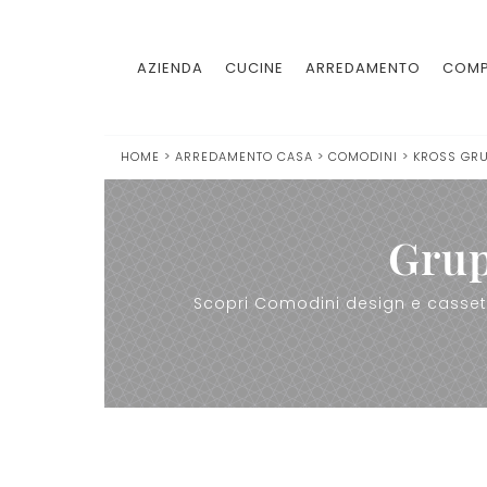
AZIENDA
CUCINE
ARREDAMENTO
COMP
HOME
>
ARREDAMENTO CASA
>
COMODINI
>
KROSS GRU
Grup
Scopri Comodini design e cassett