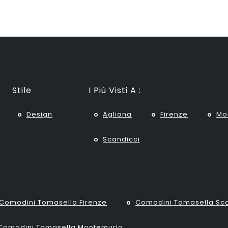
Stile
I Più Visti A :
Design
Agliana
Firenze
Mo
Scandicci
Comodini Tomasella Firenze
Comodini Tomasella Sca
Comodini Tomasella Montemurlo