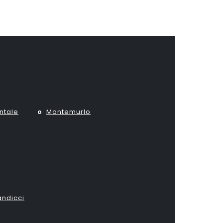
ntale
Montemurlo
ndicci