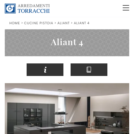
HOME
>
CUCINE PISTOIA
>
ALIANT
>
ALIANT 4
Aliant 4