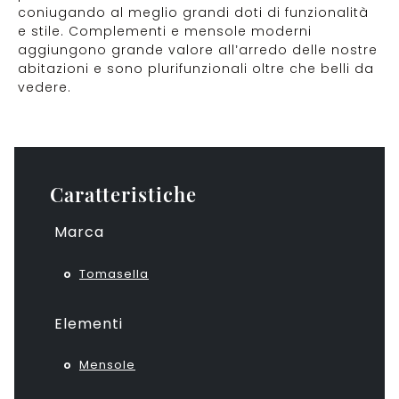
coniugando al meglio grandi doti di funzionalità
e stile. Complementi e mensole moderni
aggiungono grande valore all’arredo delle nostre
abitazioni e sono plurifunzionali oltre che belli da
vedere.
Caratteristiche
Marca
Tomasella
Elementi
Mensole